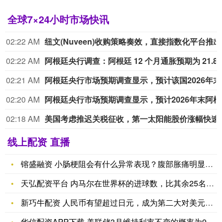
全球7×24小时市场快讯
02:22 AM
纽文
02:22 AM
阿根廷央行调查：阿根廷 12 个
02:21 AM
阿根廷央行市
02:20 AM
阿根廷央行市
02:18 AM
美国考虑推迟关税征
线上配资 直播
镕盛融资 小肠梗阻会有什么异常表现？腹部胀痛明显时不能大意
天弘配资平台 内马尔在世界杯的进球数，比其余25名巴西国脚加
新巧牛配资 人民币有望超过日元，成为第二大对美元交易货币
华信配资APP下载 美联储3月维持利率不变的概率为99.4%